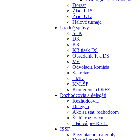
Dorast
Žiaci U15
Žiaci U12
Halové turnaje
Úradné správy
ŠTK
DK
KR
KR úsek DS
Obsadenie R a DS
VV
Odvolacia komisia
Sekretár
TMK
KMaŠF
Konferencia ObFZ
Rozhodcovia a delegáti
Rozhodcovia
Delegáti
Ako sa stať rozhodcom
Štatút rozhodcu
Tlačivá pre R a D
ISSF
Prezentačné materiály