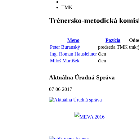
|
TMK
Trénersko-metodická komis
Meno
Pozícia
Odos
Peter Buranský
predseda TMK
tmk@
Ing. Roman Hausleitner
člen
Miloš Martišek
člen
Aktuálna Úradná Správa
07-06-2017