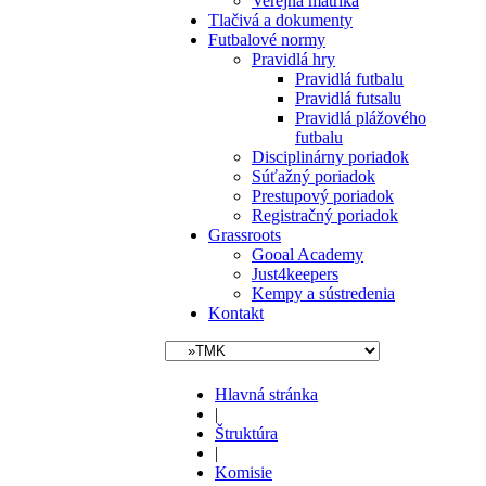
Verejná matrika
Tlačivá a dokumenty
Futbalové normy
Pravidlá hry
Pravidlá futbalu
Pravidlá futsalu
Pravidlá plážového
futbalu
Disciplinárny poriadok
Súťažný poriadok
Prestupový poriadok
Registračný poriadok
Grassroots
Gooal Academy
Just4keepers
Kempy a sústredenia
Kontakt
Hlavná stránka
|
Štruktúra
|
Komisie