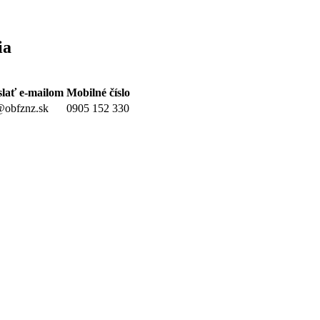
ia
lať e-mailom
Mobilné číslo
obfznz.sk
0905 152 330