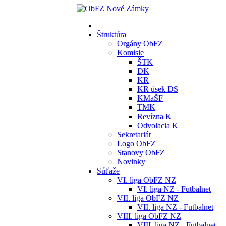
Štruktúra
Orgány ObFZ
Komisie
ŠTK
DK
KR
KR úsek DS
KMaŠF
TMK
Revízna K
Odvolacia K
Sekretariát
Logo ObFZ
Stanovy ObFZ
Novinky
Súťaže
VI. liga ObFZ NZ
VI. liga NZ - Futbalnet
VII. liga ObFZ NZ
VII. liga NZ - Futbalnet
VIII. liga ObFZ NZ
VIII. liga NZ - Futbalnet