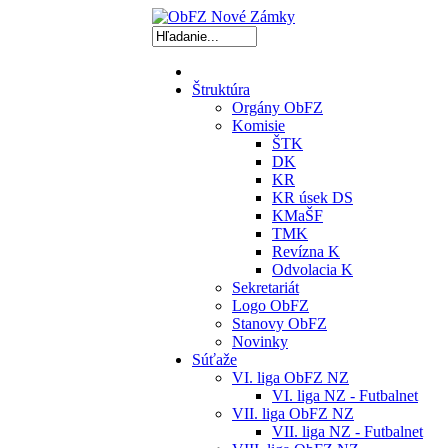
Štruktúra
Orgány ObFZ
Komisie
ŠTK
DK
KR
KR úsek DS
KMaŠF
TMK
Revízna K
Odvolacia K
Sekretariát
Logo ObFZ
Stanovy ObFZ
Novinky
Súťaže
VI. liga ObFZ NZ
VI. liga NZ - Futbalnet
VII. liga ObFZ NZ
VII. liga NZ - Futbalnet