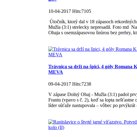
10-04-2017 Hits:7105
Útočník, ktorý dal v 18 zápasoch rekordných
Mužla (3:1) strelecky nepresadil. Foto md Na
Ohaja s osemzápasovou šnúrou bez prehry, ktor
Trávnica sa drží na špici, 4 góly Romana 
MEVA
09-04-2017 Hits:7238
V zápase Dolný Ohaj - Mužla (3:1) padol prvý
Frantu (vpavo s č. 2), keď sa lopta nešťastne
líder súťaže nastupovala – vôbec po prvýkrát –