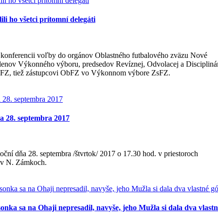
i ho všetci prítomní delegáti
j konferencii voľby do orgánov Oblastného futbalového zväzu Nové
lenov Výkonného výboru, predsedov Revíznej, Odvolacej a Discipliná
 SFZ, tiež zástupcovi ObFZ vo Výkonnom výbore ZsFZ.
a 28. septembra 2017
ní dňa 28. septembra /štvrtok/ 2017 o 17.30 hod. v priestoroch
1 v N. Zámkoch.
ka sa na Ohaji nepresadil, navyše, jeho Mužla si dala dva vlastn