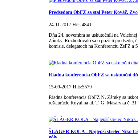
Predsedom ObFZ sa stal Peter Kováč. Zvolil
24-11-2017 Hits:4841
Dňa 24. novembra sa uskutočnili na Volebne
Zámky. Rozhodovalo sa o pozícii predsedu, č
komisie, delegátoch na Konferenciu ZsFZ a
Riadna konferencia ObFZ sa uskutoční dň
15-09-2017 Hits:5579
Riadna konferencia ObFZ N. Zámky sa uskotoč
reštaurácie Royal na ul. T. G. Masaryka č. 3
ŠLÁGER KOLA - Najlepší strelec Niko Cson
góly