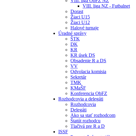
VIII. liga ObFZ NZ
VIII. liga NZ - Futbalnet
Dorast
Žiaci U15
Žiaci U12
Halové turnaje
Úradné správy
ŠTK
DK
KR
KR úsek DS
Obsadenie R a DS
VV
Odvolacia komisia
Sekretár
TMK
KMaŠF
Konferencia ObFZ
Rozhodcovia a delegáti
Rozhodcovia
Delegáti
Ako sa stať rozhodcom
Štatút rozhodcu
Tlačivá pre R a D
ISSF