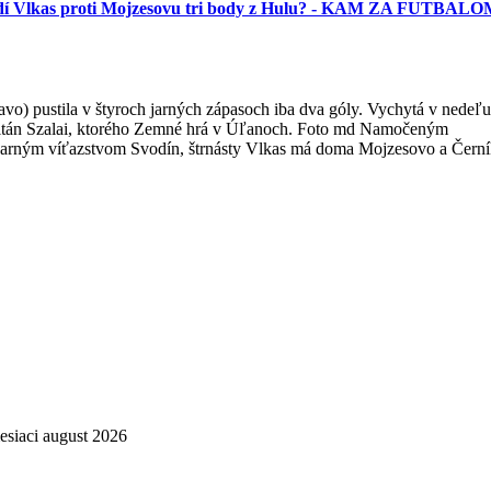
otvrdí Vlkas proti Mojzesovu tri body z Hulu? - KAM ZA FUTBALO
avo) pustila v štyroch jarných zápasoch iba dva góly. Vychytá v nedeľu
Zoltán Szalai, ktorého Zemné hrá v Úľanoch. Foto md Namočeným
ým jarným víťazstvom Svodín, štrnásty Vlkas má doma Mojzesovo a Čern
esiaci august 2026