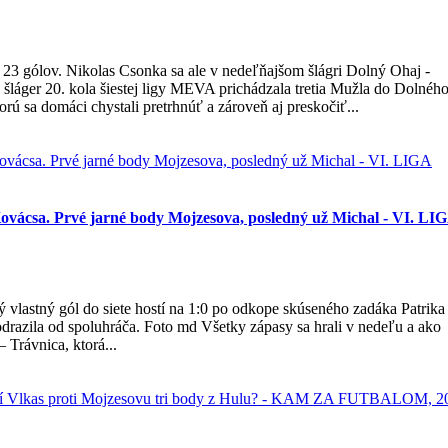
 23 gólov. Nikolas Csonka sa ale v nedeľňajšom šlágri Dolný Ohaj -
 šláger 20. kola šiestej ligy MEVA prichádzala tretia Mužla do Dolnéh
ú sa domáci chystali pretrhnúť a zároveň aj preskočiť...
Kovácsa. Prvé jarné body Mojzesova, posledný už Michal - VI. LI
 vlastný gól do siete hostí na 1:0 po odkope skúseného zadáka Patrika
 odrazila od spoluhráča. Foto md Všetky zápasy sa hrali v nedeľu a ako
 Trávnica, ktorá...