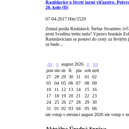
Rastislavice o štvrté jarné víťazstvo. P
20. kolo (II)
07-04-2017 Hits:5529
Zimná posila Rastislavíc Štefan Sivaninec (vľ
proti Svodínu tretiu nulu? Vpravo brankár 
Rastislaviciam sa postaví do cesty za štvrt
sa bude...
<<
<
august 2026
>
>>
pon
uto
str
št
pia
sob
ned
27
28
29
30
31
01
02
03
04
05
06
07
08
09
10
11
12
13
14
15
16
17
18
19
20
21
22
23
24
25
26
27
28
29
30
31
01
02
03
04
05
06
nie vstup v mesiaci august 2026
nie vstup v m
Aktuálna Úradná Správa