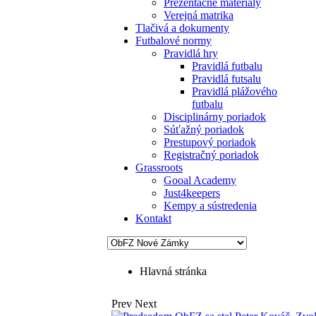
Prezentačné materiály
Verejná matrika
Tlačivá a dokumenty
Futbalové normy
Pravidlá hry
Pravidlá futbalu
Pravidlá futsalu
Pravidlá plážového
futbalu
Disciplinárny poriadok
Súťažný poriadok
Prestupový poriadok
Registračný poriadok
Grassroots
Gooal Academy
Just4keepers
Kempy a sústredenia
Kontakt
Hlavná stránka
Prev
Next