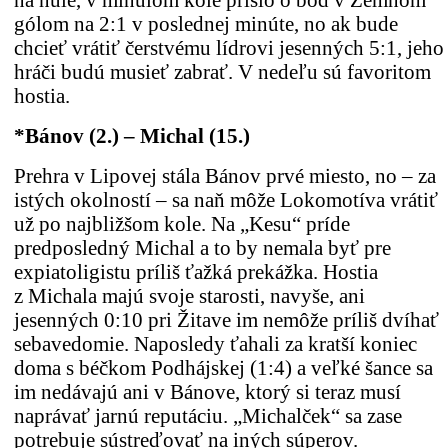
na nule, v minulom kole prišlo o bod v Zemnom
gólom na 2:1 v poslednej minúte, no ak bude
chcieť vrátiť čerstvému lídrovi jesenných 5:1, jeho
hráči budú musieť zabrať. V nedeľu sú favoritom
hostia.
*Bánov (2.) – Michal (15.)
Prehra v Lipovej stála Bánov prvé miesto, no – za
istých okolností – sa naň môže Lokomotíva vrátiť
už po najbližšom kole. Na „Kesu“ príde
predposledný Michal a to by nemala byť pre
expiatoligistu príliš ťažká prekážka. Hostia
z Michala majú svoje starosti, navyše, ani
jesenných 0:10 pri Žitave im nemôže príliš dvíhať
sebavedomie. Naposledy ťahali za kratší koniec
doma s béčkom Podhájskej (1:4) a veľké šance sa
im nedávajú ani v Bánove, ktorý si teraz musí
naprávať jarnú reputáciu. „Michalček“ sa zase
potrebuje sústreďovať na iných súperov.