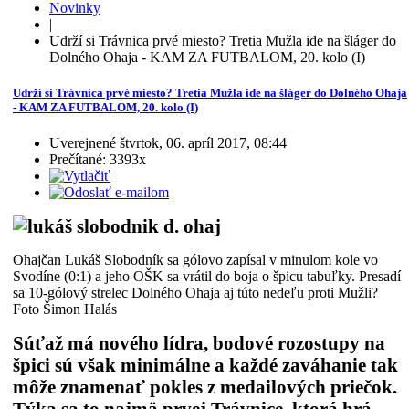
Novinky
|
Udrží si Trávnica prvé miesto? Tretia Mužla ide na šláger do
Dolného Ohaja - KAM ZA FUTBALOM, 20. kolo (I)
Udrží si Trávnica prvé miesto? Tretia Mužla ide na šláger do Dolného Ohaja
- KAM ZA FUTBALOM, 20. kolo (I)
Uverejnené štvrtok, 06. apríl 2017, 08:44
Prečítané: 3393x
Ohajčan Lukáš Slobodník sa gólovo zapísal v minulom kole vo
Svodíne (0:1) a jeho OŠK sa vrátil do boja o špicu tabuľky. Presadí
sa 10-gólový strelec Dolného Ohaja aj túto nedeľu proti Mužli?
Foto Šimon Halás
Súťaž má nového lídra, bodové rozostupy na
špici sú však minimálne a každé zaváhanie tak
môže znamenať pokles z medailových priečok.