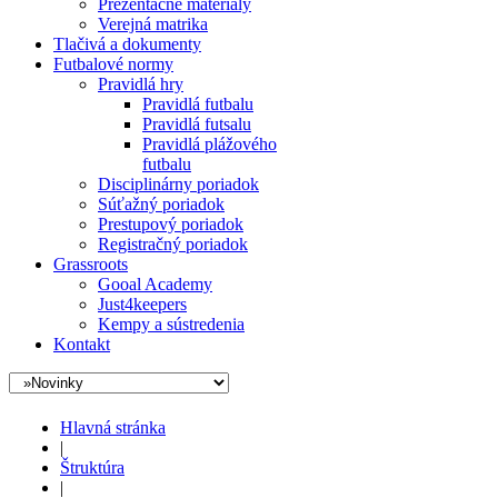
Prezentačné materiály
Verejná matrika
Tlačivá a dokumenty
Futbalové normy
Pravidlá hry
Pravidlá futbalu
Pravidlá futsalu
Pravidlá plážového
futbalu
Disciplinárny poriadok
Súťažný poriadok
Prestupový poriadok
Registračný poriadok
Grassroots
Gooal Academy
Just4keepers
Kempy a sústredenia
Kontakt
Hlavná stránka
|
Štruktúra
|