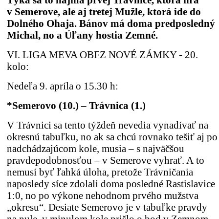
Týka sa to najmä prvej Trávnice, ktorá hrá
v Semerove, ale aj tretej Mužle, ktorá ide do
Dolného Ohaja. Bánov má doma predposledný
Michal, no a Úľany hostia Zemné.
VI. LIGA MEVA OBFZ NOVÉ ZÁMKY - 20.
kolo:
Nedeľa 9. apríla o 15.30 h:
*Semerovo (10.) – Trávnica (1.)
V Trávnici sa tento týždeň nevedia vynadívať na
okresnú tabuľku, no ak sa chcú rovnako tešiť aj po
nadchádzajúcom kole, musia – s najväčšou
pravdepodobnosťou – v Semerove vyhrať. A to
nemusí byť ľahká úloha, pretože Trávničania
naposledy síce zdolali doma posledné Rastislavice
1:0, no po výkone nehodnom prvého mužstva
„okresu“. Desiate Semerovo je v tabuľke pravdy