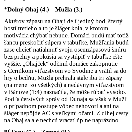
*Dolný Ohaj (4.) – Mu
ž
la
(3.)
Aktérov zápasu na Ohaji delí jediný bod, štvrtý
hostí tretieho a to je šláger kola, v ktorom
motivácia chýbať nebude. Domáci budú mať totiž
šancu preskočiť súpera v tabuľke, Mužľania budú
zase chcieť natiahnuť svoju osemzápasovú šnúru
bez prehry a pokúsia sa vystúpiť v tabuľke ešte
vyššie. „Ohajček“ odčinil domáce zakopnutie
s Černíkom víťazstvom vo Svodíne a vrátil sa do
hry o bedňu, Mužla prehrala stále iba tri zápasy
(najmenej zo všetkých) a nedávnym víťazstvom
v Bánove (1:4) naznačila, že môže rúbať vysoko.
Podľa čerstvých správ od Dunaja sa však v Mužli
o prípadnom postupe vôbec nehovorí a ani na
šláger nepôjde AC s veľkými očami. Z dlhej cesty
na Ohaj sa ale nechcú vracať úplne naprázdno.