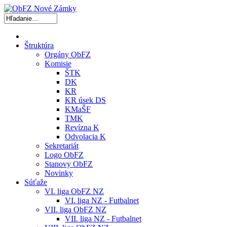
Štruktúra
Orgány ObFZ
Komisie
ŠTK
DK
KR
KR úsek DS
KMaŠF
TMK
Revízna K
Odvolacia K
Sekretariát
Logo ObFZ
Stanovy ObFZ
Novinky
Súťaže
VI. liga ObFZ NZ
VI. liga NZ - Futbalnet
VII. liga ObFZ NZ
VII. liga NZ - Futbalnet