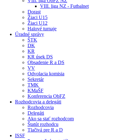
VIII. liga ObFZ NZ
VIII. liga NZ - Futbalnet
Dorast
Žiaci U15
Žiaci U12
Halové turnaje
Úradné správy
ŠTK
DK
KR
KR úsek DS
Obsadenie R a DS
VV
Odvolacia komisia
Sekretár
TMK
KMaŠF
Konferencia ObFZ
Rozhodcovia a delegáti
Rozhodcovia
Delegáti
Ako sa stať rozhodcom
Štatút rozhodcu
Tlačivá pre R a D
ISSF