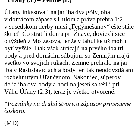
*Ú
ľ
any
(5.) – Zemné (8.)
Úľany inkasovali na jar iba dva góly, oba
v domácom zápase s Hulom a práve prehra 1:2
v susedskom derby musí „Fegýmešanov“ ešte stále
škrieť. Čo stratili doma pri Žitave, doviezli síce
o týždeň z Mojzesova, lenže v tabuľke už mohli
byť vyššie. I tak však strácajú na prvého iba tri
body a pred domácim súbojom so Zemným majú
všetko vo svojich rukách. Zemné prehralo na jar
iba v Rastislaviciach a body len tak neodovzdá ani
rozbehnutým Úľančanom. Nakoniec, súperov
delia iba dva body a hoci na jeseň sa tešili pri
Váhu Úľany (2:3), teraz je všetko otvorené.
*Pozvánky na druhú štvoricu zápasov prinesieme
čoskoro.
(MD)