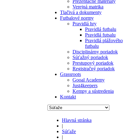
Prezentačné materiály
Verejná matrika
Tlačivá a dokumenty
Futbalové normy
Pravidlá hry
Pravidlá futbalu
Pravidlá futsalu
Pravidlá plážového
futbalu
Disciplinárny poriadok
Súťažný poriadok
Prestupový poriadok
Registračný poriadok
Grassroots
Gooal Academy
Just4keepers
Kempy a sústredenia
Kontakt
Hlavná stránka
|
Súťaže
|