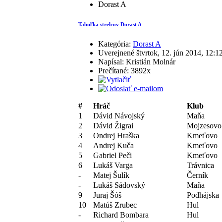
Dorast A
Tabuľka strelcov Dorast A
Kategória:
Dorast A
Uverejnené štvrtok, 12. jún 2014, 12:1
Napísal: Kristián Molnár
Prečítané: 3892x
#
Hráč
Klub
1
Dávid Návojský
Maňa
2
Dávid Žigrai
Mojzesovo
3
Ondrej Hraška
Kmeťovo
4
Andrej Kuča
Kmeťovo
5
Gabriel Peči
Kmeťovo
6
Lukáš Varga
Trávnica
-
Matej Šulík
Černík
-
Lukáš Sádovský
Maňa
9
Juraj Šóš
Podhájska
10
Matúš Zrubec
Hul
-
Richard Bombara
Hul