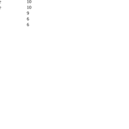
e
10
e
10
9
6
6