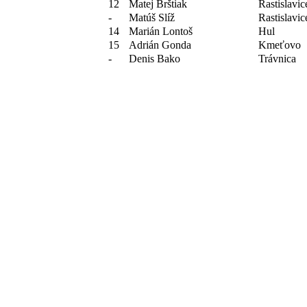
12
Matej Brštiak
Rastislavic
-
Matúš Slíž
Rastislavic
14
Marián Lontoš
Hul
15
Adrián Gonda
Kmeťovo
-
Denis Bako
Trávnica