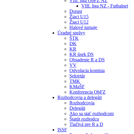
VIII. liga ObFZ NZ
VIII. liga NZ - Futbalnet
Dorast
Žiaci U15
Žiaci U12
Halové turnaje
Úradné správy
ŠTK
DK
KR
KR úsek DS
Obsadenie R a DS
VV
Odvolacia komisia
Sekretár
TMK
KMaŠF
Konferencia ObFZ
Rozhodcovia a delegáti
Rozhodcovia
Delegáti
Ako sa stať rozhodcom
Štatút rozhodcu
Tlačivá pre R a D
ISSF