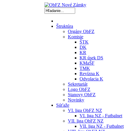
Štruktúra
Orgány ObFZ
Komisie
ŠTK
DK
KR
KR úsek DS
KMaŠF
TMK
Revízna K
Odvolacia K
Sekretariát
Logo ObFZ
Stanovy ObFZ
Novinky
Súťaže
VI. liga ObFZ NZ
VI. liga NZ - Futbalnet
VII. liga ObFZ NZ
VII. liga NZ - Futbalnet