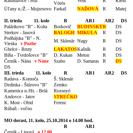
Rastislavice - Hul
Velič
R
Klein
Vörös
Úľany n./Ž. - Mojzesovo
Farkaš
NAĎOVÁ
R
Matej
II. trieda 11. kolo
R
AR1
AR2
DS
Palárikovo "B" - Kolta
Borkovič
BUDINSKÝ
R
DS
Strekov - Jasová
BALOGH
MIKULA
R
DS
Podhájska "B" - N.
M. Sklenár
Nagy
R
DS
Vieska
v Pozbe
Gbelce - Bruty
LAKATOS
Kašník
R
DS
Bíňa - Tvrdošovce "B"
D. Kukan
Meton
R
DS
Černík - Nána
v Náne
Szabo
D. Samaras
R
DS
DS
III. trieda 11. kolo
R
AR1
AR2
DS
Radava - Komoča
Š. Sklenár
Dedinka - Štúrovo "B"
Zemko
Kamenica n./Hr. - Belá
Rozsnyó
Andovce - Jatov
STREČKO
K. Most - Obid
Ferenc
Rúbaň - voľno
MO dorast, 11. kolo, 25.10.2014 o 14.00 hod.
R
AR1
Černík - Lipová
o 12.00