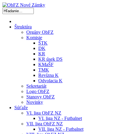
Štruktúra
Orgány ObFZ
Komisie
ŠTK
DK
KR
KR úsek DS
KMaŠF
TMK
Revízna K
Odvolacia K
Sekretariát
Logo ObFZ
Stanovy ObFZ
Novinky
Súťaže
VI. liga ObFZ NZ
VI. liga NZ - Futbalnet
VII. liga ObFZ NZ
VII. liga NZ - Futbalnet