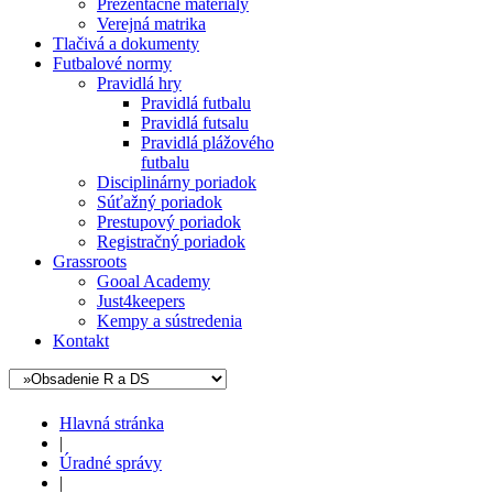
Prezentačné materiály
Verejná matrika
Tlačivá a dokumenty
Futbalové normy
Pravidlá hry
Pravidlá futbalu
Pravidlá futsalu
Pravidlá plážového
futbalu
Disciplinárny poriadok
Súťažný poriadok
Prestupový poriadok
Registračný poriadok
Grassroots
Gooal Academy
Just4keepers
Kempy a sústredenia
Kontakt
Hlavná stránka
|
Úradné správy
|