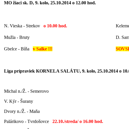
MO žiaci sk. D, 9. kolo, 25.10.2014 o 12.00 hod.
N. Vieska - Strekov
o 10.00 hod.
Kelem
Mužla - Bruty
D. Sam
Gbelce - Bíňa
v Salke !!!
SOVS
Liga prípraviek KORNELA SALÁTU, 9. kolo, 25.10.2014 o 10
Michal n./Ž. - Semerovo
V. Kýr - Šurany
Dvory n./Ž. - Maňa
Palárikovo - Tvrdošovce
22.10./streda/ o 16.00
hod.