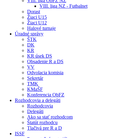
VIII. liga ObFZ NZ
VIII. liga NZ - Futbalnet
Dorast
Žiaci U15
Žiaci U12
Halové turnaje
Úradné správy
ŠTK
DK
KR
KR úsek DS
Obsadenie R a DS
VV
Odvolacia komisia
Sekretár
TMK
KMaŠF
Konferencia ObFZ
Rozhodcovia a delegáti
Rozhodcovia
Delegáti
Ako sa stať rozhodcom
Štatút rozhodcu
Tlačivá pre R a D
ISSF