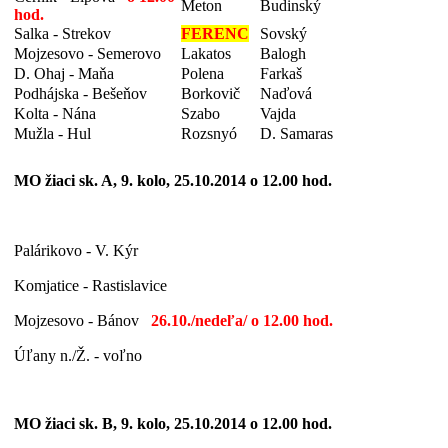
Meton
Budinský
hod.
Salka - Strekov
FERENC
Sovský
Mojzesovo - Semerovo
Lakatos
Balogh
D. Ohaj - Maňa
Polena
Farkaš
Podhájska - Bešeňov
Borkovič
Naďová
Kolta - Nána
Szabo
Vajda
Mužla - Hul
Rozsnyó
D. Samaras
MO žiaci sk. A, 9. kolo, 25.10.2014 o 12.00 hod.
Palárikovo - V. Kýr
Komjatice - Rastislavice
Mojzesovo - Bánov
26.10./nedeľa/ o 12.00 hod.
Úľany n./Ž. - voľno
MO žiaci sk. B, 9. kolo, 25.10.2014 o 12.00 hod.