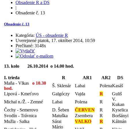
Obsadenie R a DS
|
Obsadenie č. 13
Obsadenie č. 13
Kategória:
ÚS - obsadenie R
Uverejnené piatok, 17. október 2014, 10:59
Prečítané: 3148x
13. kolo 26.10.2014 o 14.00 hod.
I. trieda
R
AR1
AR2
DS
Maňa - Vlkas
o 10.30
Š. Sklenár
Labai
Polena
Kasáš
hod.
Lipová - Kmeťovo
Galgóczy
Vajda
R
Guliš
V.
Michal n./Ž. - Zemné
Labai
Polena
R
Kukan
Čechy - Semerovo
D. Šeben
ČERVEN
R
Kyselica
Svodín - Trávnica
Matuška
Zsembera
R
Boršányi
Mužla - Salka
Sárai
VALKO
R
Kálmán
Mário