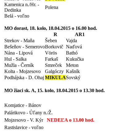
Kamenica n./Hr. -
Polena
Dedinka
Belá - voľno
MO dorast, 18. kolo, 18.04.2015 o 16.00 hod.
R
AR1
Strekov - Maňa
Šeben
Vajda
Bešeňov - Semerovo
Borkovič
Naďová
Nána - Lipová
Vörös
Bathó
Hul - Salka
Farkaš
Kukučka
Mužla - Černík
Smreček
Meton
Kolta - Mojzesovo
Galgóczy
Kašník
Podhájska - D. Ohaj
MIKULA
Sovský
MO žiaci sk. A, 15. kolo, 18.04.2015 o 13.30 hod.
Komjatice - Bánov
Palárikovo - Úľany n./Ž.
Mojzesovo - V. Kýr
NEDEĽA o 13.00 hod.
Rastislavice - voľno