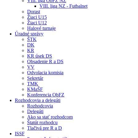
VIII. liga ObFZ NZ
VIII. liga NZ - Futbalnet
Dorast
Žiaci U15
Žiaci U12
Halové turnaje
Úradné správy
ŠTK
DK
KR
KR úsek DS
Obsadenie R a DS
VV
Odvolacia komisia
Sekretár
TMK
KMaŠF
Konferencia ObFZ
Rozhodcovia a delegáti
Rozhodcovia
Delegáti
Ako sa stať rozhodcom
Štatút rozhodcu
Tlačivá pre R a D
ISSF