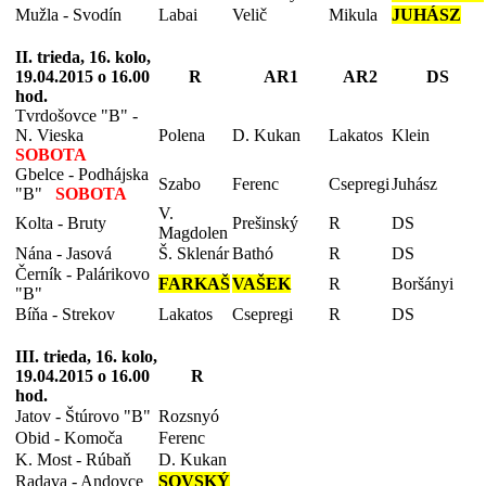
Mužla - Svodín
Labai
Velič
Mikula
JUHÁSZ
II. trieda, 16. kolo,
19.04.2015 o 16.00
R
AR1
AR2
DS
hod.
Tvrdošovce "B" -
N. Vieska
Polena
D. Kukan
Lakatos
Klein
SOBOTA
Gbelce - Podhájska
Szabo
Ferenc
Csepregi
Juhász
"B"
SOBOTA
V.
Kolta - Bruty
Prešinský
R
DS
Magdolen
Nána - Jasová
Š. Sklenár
Bathó
R
DS
Černík - Palárikovo
FARKAŠ
VAŠEK
R
Boršányi
"B"
Bíňa - Strekov
Lakatos
Csepregi
R
DS
III. trieda, 16. kolo,
19.04.2015 o 16.00
R
hod.
Jatov - Štúrovo "B"
Rozsnyó
Obid - Komoča
Ferenc
K. Most - Rúbaň
D. Kukan
Radava - Andovce
SOVSKÝ