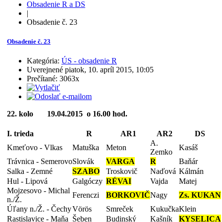
Obsadenie R a DS
|
Obsadenie č. 23
Obsadenie č. 23
Kategória:
ÚS - obsadenie R
Uverejnené piatok, 10. apríl 2015, 10:05
Prečítané: 3063x
22. kolo 19.04.2015 o 16.00 hod.
I. trieda
R
AR1
AR2
DS
A.
Kmeťovo - Vlkas
Matuška
Meton
Kasáš
Zemko
Trávnica - Semerovo
Slovák
VARGA
R
Baňár
Salka - Zemné
SZABO
Troskovič
Naďová
Kálmán
Hul - Lipová
Galgóczy
RÉVAI
Vajda
Matej
Mojzesovo - Michal
Ferenczi
BORKOVIČ
Nagy
Zs. KUKAN
n./Ž.
Úľany n./Ž. - Čechy
Vörös
Smreček
Kukučka
Klein
Rastislavice - Maňa
Šeben
Budinský
Kašník
KYSELICA