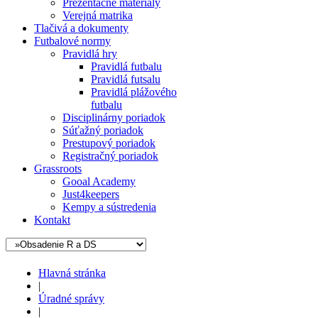
Prezentačné materiály
Verejná matrika
Tlačivá a dokumenty
Futbalové normy
Pravidlá hry
Pravidlá futbalu
Pravidlá futsalu
Pravidlá plážového
futbalu
Disciplinárny poriadok
Súťažný poriadok
Prestupový poriadok
Registračný poriadok
Grassroots
Gooal Academy
Just4keepers
Kempy a sústredenia
Kontakt
Hlavná stránka
|
Úradné správy
|