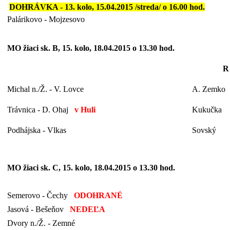
DOHRÁVKA - 13. kolo, 15.04.2015 /streda/ o 16.00 hod.
Palárikovo - Mojzesovo
MO žiaci sk. B, 15. kolo, 18.04.2015 o 13.30 hod.
R
Michal n./Ž. - V. Lovce
A. Zemko
Trávnica - D. Ohaj
v Huli
Kukučka
Podhájska - Vlkas
Sovský
MO žiaci sk. C, 15. kolo, 18.04.2015 o 13.30 hod.
Semerovo - Čechy
ODOHRANÉ
Jasová - Bešeňov
NEDEĽA
Dvory n./Ž. - Zemné