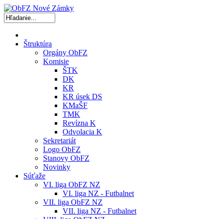
Štruktúra
Orgány ObFZ
Komisie
ŠTK
DK
KR
KR úsek DS
KMaŠF
TMK
Revízna K
Odvolacia K
Sekretariát
Logo ObFZ
Stanovy ObFZ
Novinky
Súťaže
VI. liga ObFZ NZ
VI. liga NZ - Futbalnet
VII. liga ObFZ NZ
VII. liga NZ - Futbalnet