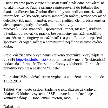
Chceli by sme preto v tejto súvislosti zistiť a následne poukázať na
to, aké množstvo ľudí je priamo zainteresované do futbalového
diania na Slovensku. Z tohto dôvodu by sme radi zosumarizovali
informácie, koľko osôb, okrem samotných hráčov, rozhodcov alebo
delegátov (t.j. napr. manažér, ekonóm, riaditeľ, člen predstavenstva
alebo správnej rady, účtovník, administratívny
pracovník, ISSF manažér, usporiadateľ, tréner, hlásateľ, údržbár,
trávnikár, upratovačka, práčka, bezpečnostný manažér, mediálny
manažér, marketingový manažér atď.) sa podieľa na zabezpečení
športovej, či organizačnej a administratívnej činnosti futbalového
klubu.
Preto Vás žiadame o vyplnenie krátkeho dotazníka, ktorý nájde te
v ISSF(
http://issf.futbalnet.sk
) po prihlásení v menu "Elektronická
podateľňa", formulár "Prieskum - Osoby v kluboch”. Formulár
pravdivo vyplňte a následne “Uložte”.
Poprosíme Vás dodržať termín vyplnenia a uloženia prieskumu do
13.12.2013.
Taktiež Vás , touto cestou, žiadame o aktualizáciu základných
údajov "O klube" v systéme ISSF, hlavne fakturačné údaje a
kontaktné údaje (Osoba, email, telefon, mobil ...)
Ďakujeme.