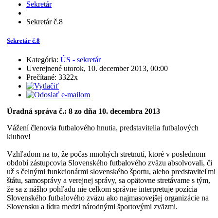
Sekretár
|
Sekretár č.8
Sekretár č.8
Kategória:
ÚS - sekretár
Uverejnené utorok, 10. december 2013, 00:00
Prečítané: 3322x
Úradná správa č.: 8 zo dňa 10. decembra 2013
Vážení členovia futbalového hnutia, predstavitelia futbalových
klubov!
Vzhľadom na to, že počas mnohých stretnutí, ktoré v poslednom
období zástupcovia Slovenského futbalového zväzu absolvovali, či
už s čelnými funkcionármi slovenského športu, alebo predstaviteľmi
štátu, samosprávy a verejnej správy, sa opätovne stretávame s tým,
že sa z nášho pohľadu nie celkom správne interpretuje pozícia
Slovenského futbalového zväzu ako najmasovejšej organizácie na
Slovensku a lídra medzi národnými športovými zväzmi.