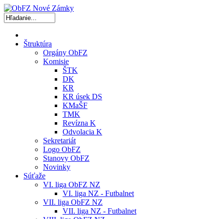
Štruktúra
Orgány ObFZ
Komisie
ŠTK
DK
KR
KR úsek DS
KMaŠF
TMK
Revízna K
Odvolacia K
Sekretariát
Logo ObFZ
Stanovy ObFZ
Novinky
Súťaže
VI. liga ObFZ NZ
VI. liga NZ - Futbalnet
VII. liga ObFZ NZ
VII. liga NZ - Futbalnet