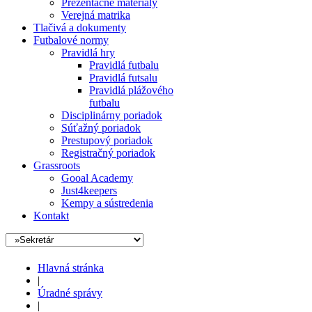
Prezentačné materiály
Verejná matrika
Tlačivá a dokumenty
Futbalové normy
Pravidlá hry
Pravidlá futbalu
Pravidlá futsalu
Pravidlá plážového
futbalu
Disciplinárny poriadok
Súťažný poriadok
Prestupový poriadok
Registračný poriadok
Grassroots
Gooal Academy
Just4keepers
Kempy a sústredenia
Kontakt
Hlavná stránka
|
Úradné správy
|