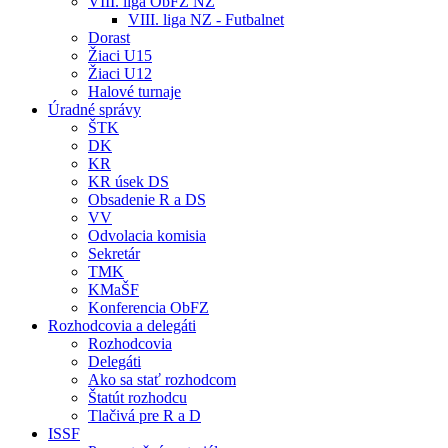
VIII. liga ObFZ NZ
VIII. liga NZ - Futbalnet
Dorast
Žiaci U15
Žiaci U12
Halové turnaje
Úradné správy
ŠTK
DK
KR
KR úsek DS
Obsadenie R a DS
VV
Odvolacia komisia
Sekretár
TMK
KMaŠF
Konferencia ObFZ
Rozhodcovia a delegáti
Rozhodcovia
Delegáti
Ako sa stať rozhodcom
Štatút rozhodcu
Tlačivá pre R a D
ISSF