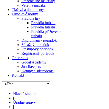
Prezentačné materiály
Verejná matrika
Tlačivá a dokumenty
Futbalové normy
Pravidlá hry
Pravidlá futbalu
Pravidlá futsalu
Pravidlá plážového
futbalu
Disciplinárny poriadok
Súťažný poriadok
Prestupový poriadok
Registračný poriadok
Grassroots
Gooal Academy
Just4keepers
Kempy a sústredenia
Kontakt
Hlavná stránka
|
Úradné správy
|