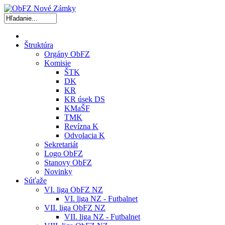
Štruktúra
Orgány ObFZ
Komisie
ŠTK
DK
KR
KR úsek DS
KMaŠF
TMK
Revízna K
Odvolacia K
Sekretariát
Logo ObFZ
Stanovy ObFZ
Novinky
Súťaže
VI. liga ObFZ NZ
VI. liga NZ - Futbalnet
VII. liga ObFZ NZ
VII. liga NZ - Futbalnet