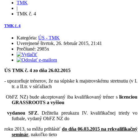
TMK
|
TMK č. 4
TMK č. 4
Kategória:
ÚS - TMK
Uverejnené štvrtok, 26. február 2015, 21:41
Prečítané: 2985x
ÚS TMK č. 4 zo dňa 26.02.2015
-
upozorňuje trénerov, že na súpiske k majstrovskému stretnutiu (v I.
tr. a II.tr. v súťažiach
ObFZ NZ) bude akceptovaný iba kvalifikovaný tréner s
licenciou
GRASSROOTS a vyššou
vydanou SFZ
. Držitelia preukazu IV. kvalifikačnej triedy vo
futbale, vydaný ObFZ NZ do
roku 2013, sa môžu prihlásiť
do dňa 06.03.2015 na rekvalifikačný
seminár
, nakoľko tieto