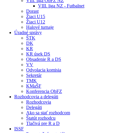
VIII. liga ObFZ NZ
VIII. liga NZ - Futbalnet
Dorast
Žiaci U15
Žiaci U12
Halové turnaje
Úradné správy
ŠTK
DK
KR
KR úsek DS
Obsadenie R a DS
VV
Odvolacia komisia
Sekretár
TMK
KMaŠF
Konferencia ObFZ
Rozhodcovia a delegáti
Rozhodcovia
Delegáti
Ako sa stať rozhodcom
Štatút rozhodcu
Tlačivá pre R a D
ISSF