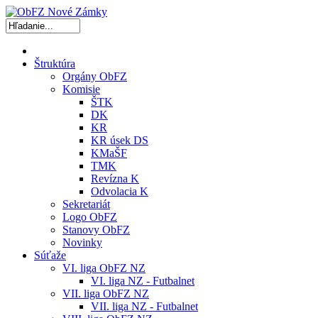
Štruktúra
Orgány ObFZ
Komisie
ŠTK
DK
KR
KR úsek DS
KMaŠF
TMK
Revízna K
Odvolacia K
Sekretariát
Logo ObFZ
Stanovy ObFZ
Novinky
Súťaže
VI. liga ObFZ NZ
VI. liga NZ - Futbalnet
VII. liga ObFZ NZ
VII. liga NZ - Futbalnet