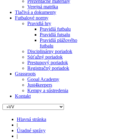
Prezentačné materiály
Verejná matrika
Tlačivá a dokumenty
Futbalové normy
Pravidlá hry
Pravidlá futbalu
Pravidlá futsalu
Pravidlá plážového
futbalu
Disciplinárny poriadok
Súťažný poriadok
Prestupový poriadok
Registračný poriadok
Grassroots
Gooal Academy
Just4keepers
Kempy a sústredenia
Kontakt
Hlavná stránka
|
Úradné správy
|