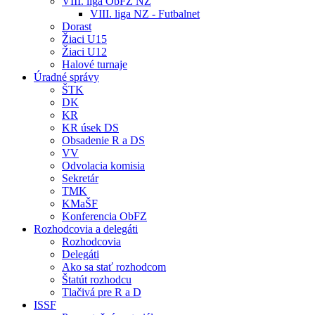
VIII. liga ObFZ NZ
VIII. liga NZ - Futbalnet
Dorast
Žiaci U15
Žiaci U12
Halové turnaje
Úradné správy
ŠTK
DK
KR
KR úsek DS
Obsadenie R a DS
VV
Odvolacia komisia
Sekretár
TMK
KMaŠF
Konferencia ObFZ
Rozhodcovia a delegáti
Rozhodcovia
Delegáti
Ako sa stať rozhodcom
Štatút rozhodcu
Tlačivá pre R a D
ISSF