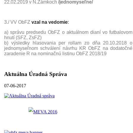
22.02.2019 v N.Zámkoch
/jednomyseľne/
3./ VV ObFZ
vzal na vedomie
:
a) správu predsedu ObFZ o aktuálnom dianí vo futbalovom
hnutí (SFZ, ZsFZ)
b) výsledky hlasovania per rollam zo dňa 20.10.2018 o
jednomyseľnom schválení návrhu KR ObFZ na dodatočné
zaradenie R na nominačnú listinu ObFZ 2018/19
Aktuálna Úradná Správa
07-06-2017