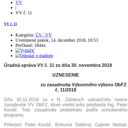
VV
|
VV č. 11
VV č. 11
Kategória:
ÚS - VV
Uverejnené piatok, 14. december 2018, 10:53
Prečítané: 1844x
Úradná správa VV č. 11 zo dňa 30. novembra 2018
UZNESENIE
zo zasadnutia Výkonného výboru ObFZ
č. 11/2018
Dňa 30.11.2018 sa v N. Zámkoch uskutočnilo riadne
zasadnutie VV ObFZ, ktoré viedol jeho predseda Ing. Peter
Kováč. Toto zasadnutie prebiehalo podľa schváleného
programu.
Prítomní: Peter Kováč, Bohumil Toběrný, Gabriel Molnár,