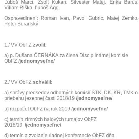
Ľuboš Marci, Zsolt Kukan, Silvester Matej, Erika Barus,
Viliam Riška, Ľuboš Ágg
Ospravedlnení: Roman Ivan, Pavol Gubric, Matej Zemko,
Peter Buranský
1./ VV ObFZ
zvolil
:
a) p. Dušana ČERNÁKA za člena Disciplinárnej komisie
ObFZ
/jednomyseľne/
2./ VV ObFZ
schválil
:
a) správy predsedov odborných komisií ŠTK, DK, KR, TMK o
priebehu jesennej časti 2018/19
/jednomyseľne/
b) rozpočet ObFZ na rok 2019
/jednomyseľne/
c) termín zimných halových turnajov ObFZ
2018/19
/jednomyseľne/
d) termín a zvolanie riadnej konferencie ObFZ dňa