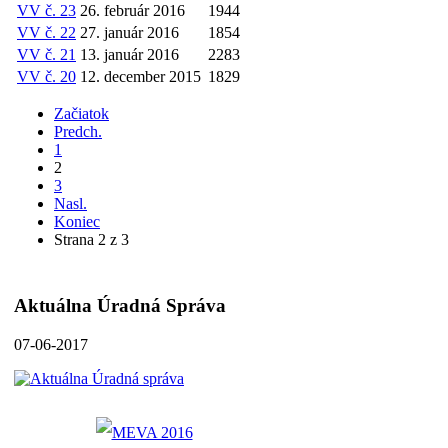
VV č. 23
26. február 2016
1944
VV č. 22
27. január 2016
1854
VV č. 21
13. január 2016
2283
VV č. 20
12. december 2015
1829
Začiatok
Predch.
1
2
3
Nasl.
Koniec
Strana 2 z 3
Aktuálna Úradná Správa
07-06-2017