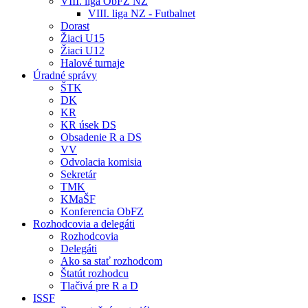
VIII. liga ObFZ NZ
VIII. liga NZ - Futbalnet
Dorast
Žiaci U15
Žiaci U12
Halové turnaje
Úradné správy
ŠTK
DK
KR
KR úsek DS
Obsadenie R a DS
VV
Odvolacia komisia
Sekretár
TMK
KMaŠF
Konferencia ObFZ
Rozhodcovia a delegáti
Rozhodcovia
Delegáti
Ako sa stať rozhodcom
Štatút rozhodcu
Tlačivá pre R a D
ISSF