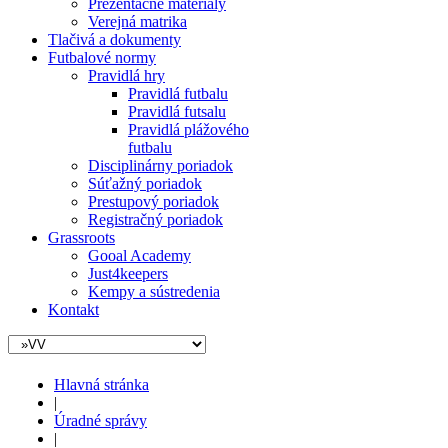
Prezentačné materiály
Verejná matrika
Tlačivá a dokumenty
Futbalové normy
Pravidlá hry
Pravidlá futbalu
Pravidlá futsalu
Pravidlá plážového
futbalu
Disciplinárny poriadok
Súťažný poriadok
Prestupový poriadok
Registračný poriadok
Grassroots
Gooal Academy
Just4keepers
Kempy a sústredenia
Kontakt
Hlavná stránka
|
Úradné správy
|