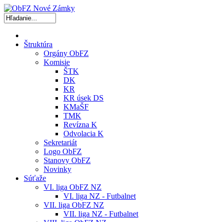
Štruktúra
Orgány ObFZ
Komisie
ŠTK
DK
KR
KR úsek DS
KMaŠF
TMK
Revízna K
Odvolacia K
Sekretariát
Logo ObFZ
Stanovy ObFZ
Novinky
Súťaže
VI. liga ObFZ NZ
VI. liga NZ - Futbalnet
VII. liga ObFZ NZ
VII. liga NZ - Futbalnet